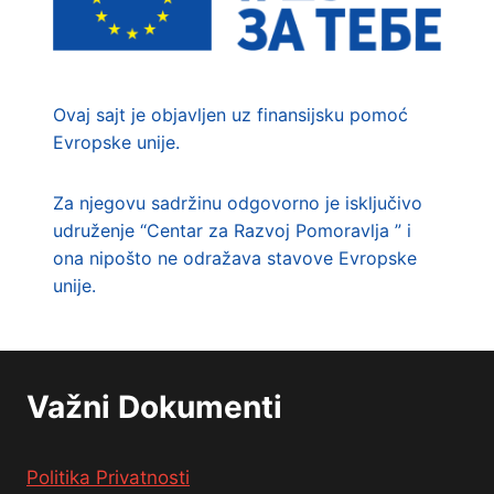
Ovaj sajt je objavljen uz finansijsku pomoć
Evropske unije.
Za njegovu sadržinu odgovorno je isključivo
udruženje “Centar za Razvoj Pomoravlja ” i
ona nipošto ne odražava stavove Evropske
unije.
Važni Dokumenti
Politika Privatnosti