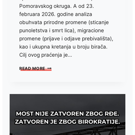
Pomoravskog okruga. A od 23.
februara 2026. godine analiza
obuhvata prirodne promene (sticanje
punoletstva i smrt lica), migracione
promene (prijave i odjave prebivališta),
kao i ukupna kretanja u broju birača.
Cilj ovog praćenja je…
ŠESTOMESEČNA
READ MORE
ANALIZA
BIRAČKOG
SPISKA
U
POMORAVSKOM
OKRUGU