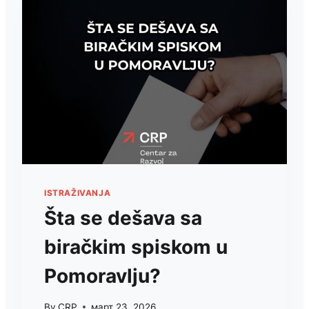
I
BIROKRATSKOG
NEMARA
ISTRAŽIVANJA
Šta se dešava sa
biračkim spiskom u
Pomoravlju?
By
CRP
март 23, 2026