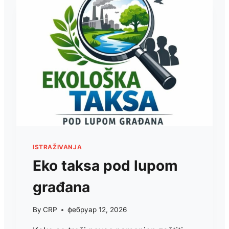
SPISKOM
U
POMORAVLJU?
ISTRAŽIVANJA
Eko taksa pod lupom
građana
By
CRP
фебруар 12, 2026