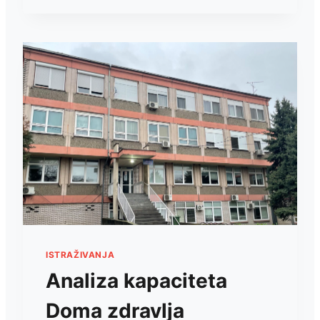
OPŠTA
BOLNICA
ĆUPRIJA?
IZMEĐU
MEDICINSKOG
HEROIZMA
I
SISTEMSKOG
NEMARA.
ISTRAŽIVANJA
Analiza kapaciteta
Doma zdravlja