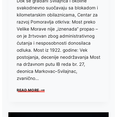
Dok se građani Svilajnca i okoline
svakodnevno suočavaju sa blokadom i
kilometarskim obilaznicama, Centar za
razvoj Pomoravlja otkriva: Most preko
Velike Morave nije „iznenada“ propao –
on je žrtvovan zbog administrativnog
ćutanja i nesposobnosti donosilaca
odluka. Most iz 1922. godine: Vek
postojanja, decenije neodržavanja Most
na državnom putu IB reda br. 27,
deonica Markovac–Svilajnac,
zvanično…
MOST
READ MORE
KOD
SVILAJNCA:
HRONOLOGIJA
SVESNOG
UNIŠTAVANJA