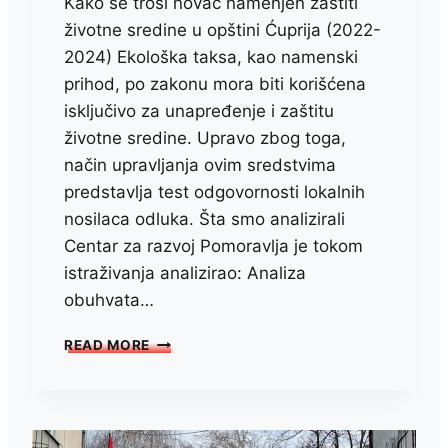
Kako se troši novac namenjen zaštiti
životne sredine u opštini Ćuprija (2022-
2024) Ekološka taksa, kao namenski
prihod, po zakonu mora biti korišćena
isključivo za unapređenje i zaštitu
životne sredine. Upravo zbog toga,
način upravljanja ovim sredstvima
predstavlja test odgovornosti lokalnih
nosilaca odluka. Šta smo analizirali
Centar za razvoj Pomoravlja je tokom
istraživanja analizirao: Analiza
obuhvata…
EKO
READ MORE
TAKSA
POD
LUPOM
GRAĐANA