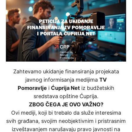
Zahtevamo ukidanje finansiranja projekata
javnog informisanja medijima
TV
Pomoravlje
i
Ćuprija Net
iz budžetskih
sredstava opštine Ćuprija.
ZBOG ČEGA JE OVO VAŽNO?
Ovi mediji, koji bi trebalo da služe interesima
svih građana, svojim neobjektivnim i pristrasnim
izveštavanjem narušavaju pravo javnosti na