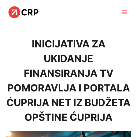
Skip
to
content
INICIJATIVA ZA
UKIDANJE
FINANSIRANJA TV
POMORAVLJA I PORTALA
ĆUPRIJA NET IZ BUDŽETA
OPŠTINE ĆUPRIJA