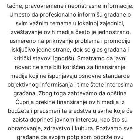
tačne, pravovremene i nepristrasne informacije.
Umesto da profesionalno informišu građane o
svim važnim temama u lokalnoj zajednici,
izveštavanje ovih medija često je jednostrano,
usmereno na prikrivanje problema i promociju
isključivo jedne strane, dok se glas građana i
kritički stavovi ignorišu. Smatramo da javni
novac ne sme biti korišćen za finansiranje
medija koji ne ispunjavaju osnovne standarde
objektivnog informisanja i time štete interesima
građana. Zbog toga zahtevamo da opština
Ćuprija prekine finansiranje ovih medija iz
budžeta i preusmeri ta sredstva u svrhe koje će
zaista doprineti javnom interesu, kao što su
obrazovanje, zdravstvo i kultura. Pozivamo sve
građane da svojim potpisom podrže ovu