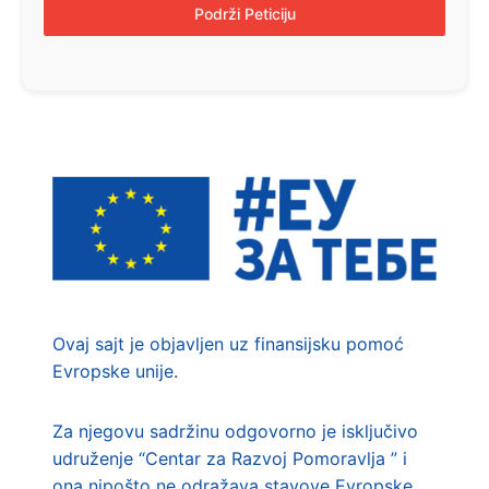
Podrži Peticiju
Ovaj sajt je objavljen uz finansijsku pomoć
Evropske unije.
Za njegovu sadržinu odgovorno je isključivo
udruženje “Centar za Razvoj Pomoravlja ” i
ona nipošto ne odražava stavove Evropske